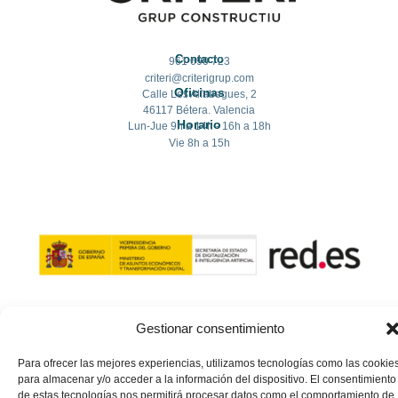
Contacto
961 690 723
criteri@criterigrup.com
Oficinas
Calle Les Alfabegues, 2
46117 Bétera. Valencia
Horario
Lun-Jue 9h a 14h - 16h a 18h
Vie 8h a 15h
Gestionar consentimiento
Para ofrecer las mejores experiencias, utilizamos tecnologías como las cookie
para almacenar y/o acceder a la información del dispositivo. El consentimiento
de estas tecnologías nos permitirá procesar datos como el comportamiento de