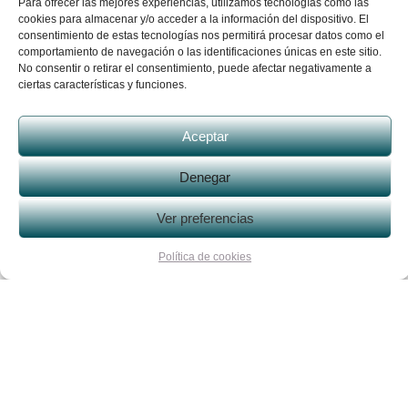
Para ofrecer las mejores experiencias, utilizamos tecnologías como las
Contacto
cookies para almacenar y/o acceder a la información del dispositivo. El
961 690 723
consentimiento de estas tecnologías nos permitirá procesar datos como el
criteri@criterigrup.com
Oficinas
comportamiento de navegación o las identificaciones únicas en este sitio.
Calle Les Alfabegues, 2
No consentir o retirar el consentimiento, puede afectar negativamente a
46117 Bétera. Valencia
Horario
ciertas características y funciones.
Lun-Jue 9h a 14h - 16h a 18h
Vie 8h a 15h
Aceptar
Denegar
Ver preferencias
Política de cookies
Criteri Grup Constructiu © Todos los derechos reservados.